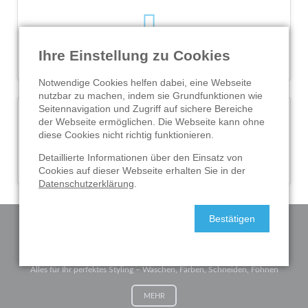
Termin vereinbaren
Tel: +43 (0)660 24 40 000
Ihre Einstellung zu Cookies
ANRUFEN
Notwendige Cookies helfen dabei, eine Webseite
nutzbar zu machen, indem sie Grundfunktionen wie
Seitennavigation und Zugriff auf sichere Bereiche
Anschrift
der Webseite ermöglichen. Die Webseite kann ohne
diese Cookies nicht richtig funktionieren.
Hauptstraße 63, A-2440 Moosbrunn
Detaillierte Informationen über den Einsatz von
KARTE ANZEIGEN
Cookies auf dieser Webseite erhalten Sie in der
Datenschutzerklärung
.
Bestätigen
Haare
Alles für Ihr perfektes Styling – Waschen, Färben, Schneiden, Föhnen
MEHR