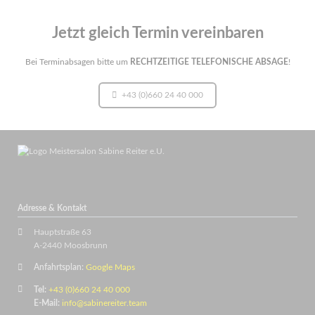
Jetzt gleich Termin vereinbaren
Bei Terminabsagen bitte um
RECHTZEITIGE TELEFONISCHE ABSAGE
!
+43 (0)660 24 40 000
Adresse & Kontakt
Hauptstraße 63
A-2440 Moosbrunn
Anfahrtsplan:
Google Maps
Tel:
+43 (0)660 24 40 000
E-Mail:
info@sabinereiter.team